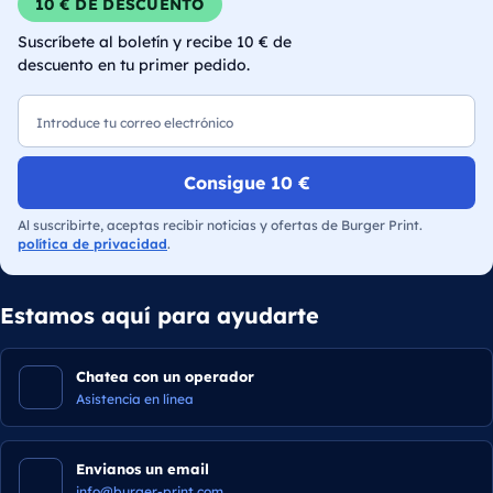
10 € DE DESCUENTO
Suscríbete al boletín y recibe 10 € de
descuento en tu primer pedido.
Correo electrónico
Consigue 10 €
Al suscribirte, aceptas recibir noticias y ofertas de Burger Print.
política de privacidad
.
Estamos aquí para ayudarte
Chatea con un operador
Asistencia en línea
Envianos un email
info@burger-print.com