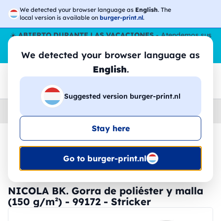
We detected your browser language as
English
. The
local version is available on
burger-print.nl
.
☀️
ABIERTO DURANTE LAS VACACIONES
- Atendemos sus
pedidos durante todo el verano, incluso en agosto.
Sin parar
We detected your browser language as
😎🌴
English
.
Suggested version burger-print.nl
Home
›
Accesorios
›
gorras-personalizados
Stay here
🔥 -30% de impresión DTF
Go to burger-print.nl
NICOLA BK. Gorra de poliéster y malla
(150 g/m²) - 99172 - Stricker