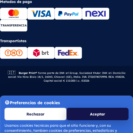
Metodos de pago
TRANSFERENCIA
Transportistas
🇮🇹
Empresa italiana.
Burger Print®
forma parte de INK srl Group. Sociedad titular: INK srl. Domicilio
social: Via Nino Bixio 18/1, 16043, Chiavari (GE), Italia. IVA: IT02078070998. REA: 458236.
Capital social: € 110.000 i.v.. ©2026
Preferencias de cookies
Rechazar
Aceptar
Usamos cookies tecnicas para que el sitio funcione y, con su
consentimiento, tambien cookies de preferencias, estadisticas y