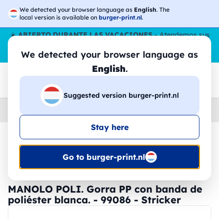
We detected your browser language as
English
. The
local version is available on
burger-print.nl
.
☀️
ABIERTO DURANTE LAS VACACIONES
- Atendemos sus
pedidos durante todo el verano, incluso en agosto.
Sin parar
We detected your browser language as
😎🌴
English
.
Suggested version burger-print.nl
Home
›
Accesorios
›
gorras-personalizados
Stay here
🔥 -30% de impresión DTF
Go to burger-print.nl
MANOLO POLI. Gorra PP con banda de
poliéster blanca. - 99086 - Stricker