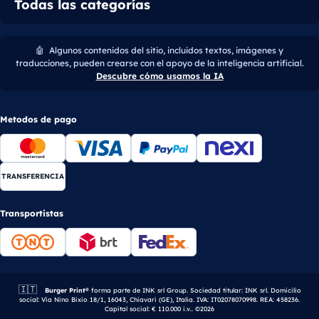
Todas las categorías
🤖
Algunos contenidos del sitio, incluidos textos, imágenes y
traducciones, pueden crearse con el apoyo de la inteligencia artificial.
Descubre cómo usamos la IA
Metodos de pago
TRANSFERENCIA
Transportistas
🇮🇹
Empresa italiana.
Burger Print®
forma parte de INK srl Group. Sociedad titular: INK srl. Domicilio
social: Via Nino Bixio 18/1, 16043, Chiavari (GE), Italia. IVA: IT02078070998. REA: 458236.
Capital social: € 110.000 i.v.. ©2026