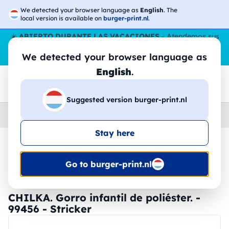
We detected your browser language as
English
. The
local version is available on
burger-print.nl
.
☀️
ABIERTO DURANTE LAS VACACIONES
- Atendemos sus
pedidos durante todo el verano, incluso en agosto.
Sin parar
We detected your browser language as
😎🌴
English
.
Suggested version burger-print.nl
Home
›
Accesorios
›
gorras-personalizados
Stay here
🔥 -30% de impresión DTF
Go to burger-print.nl
CHILKA. Gorro infantil de poliéster. -
99456 - Stricker