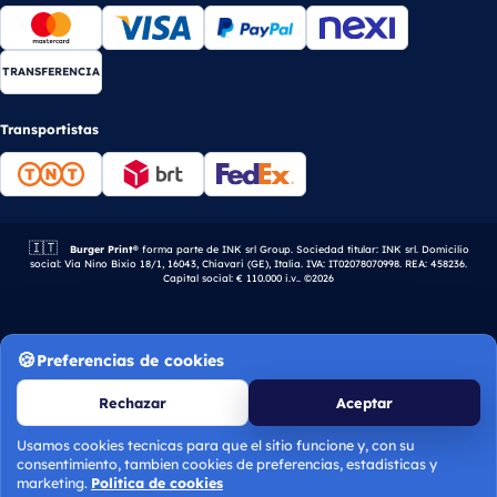
TRANSFERENCIA
Transportistas
🇮🇹
Empresa italiana.
Burger Print®
forma parte de INK srl Group. Sociedad titular: INK srl. Domicilio
social: Via Nino Bixio 18/1, 16043, Chiavari (GE), Italia. IVA: IT02078070998. REA: 458236.
Capital social: € 110.000 i.v.. ©2026
Preferencias de cookies
Rechazar
Aceptar
Usamos cookies tecnicas para que el sitio funcione y, con su
consentimiento, tambien cookies de preferencias, estadisticas y
Calcular presupuesto
marketing.
Politica de cookies