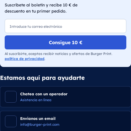
Suscríbete al boletín y recibe 10 € de
descuento en tu primer pedido.
Correo electrónico
Consigue 10 €
Al suscribirte, aceptas recibir noticias y ofertas de Burger Print.
política de privacidad
.
Estamos aquí para ayudarte
Chatea con un operador
Asistencia en línea
Envianos un email
info@burger-print.com