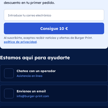
descuento en tu primer pedido.
Correo electrónico
Consigue 10 €
Al suscribirte, aceptas recibir noticias y ofertas de Burger Print.
política de privacidad
.
Estamos aquí para ayudarte
Chatea con un operador
Asistencia en línea
Envianos un email
info@burger-print.com