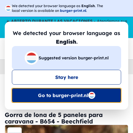
We detected your browser language as
English
. The
local version is available on
burger-print.nl
.
☀️
ABIERTO DURANTE LAS VACACIONES
- Atendemos sus
pedidos durante todo el verano, incluso en agosto.
Sin parar
We detected your browser language as
😎🌴
English
.
Suggested version burger-print.nl
Home
›
Accesorios
›
gorras-personalizados
Stay here
🔥 -30% de impresión DTF
Go to burger-print.nl
Gorra de lona de 5 paneles para
caravana - B654 - Beechfield