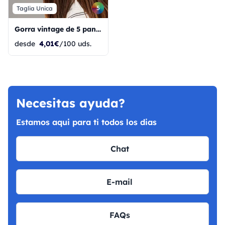
5
Taglia Unica
Gorra vintage de 5 paneles de corte relajado
desde
4,01€
/100 uds.
Necesitas ayuda?
Estamos aqui para ti todos los dias
Chat
E-mail
FAQs