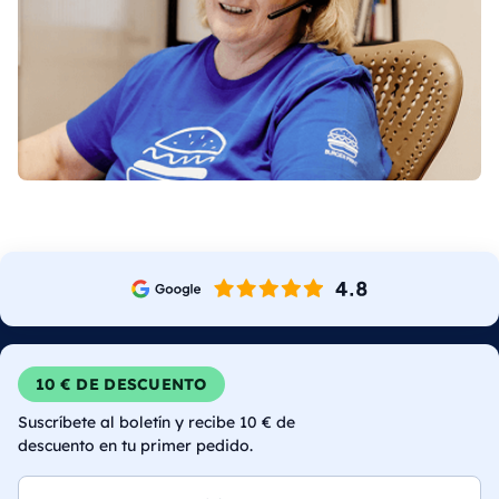
10 € DE DESCUENTO
Suscríbete al boletín y recibe 10 € de
descuento en tu primer pedido.
Correo electrónico