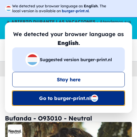
We detected your browser language as
English
. The
local version is available on
burger-print.nl
.
☀️
ABIERTO DURANTE LAS VACACIONES
- Atendemos sus
pedidos durante todo el verano, incluso en agosto.
Sin parar
We detected your browser language as
😎🌴
English
.
Suggested version burger-print.nl
Home
›
Accesorios
›
gorras-personalizados
Stay here
🔥 -30% de impresión DTF
Go to burger-print.nl
Bufanda - O93010 - Neutral