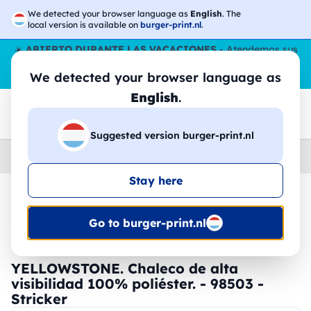
We detected your browser language as
English
. The
local version is available on
burger-print.nl
.
☀️
ABIERTO DURANTE LAS VACACIONES
- Atendemos sus
pedidos durante todo el verano, incluso en agosto.
Sin parar
We detected your browser language as
😎🌴
English
.
Suggested version burger-print.nl
Home
›
Accesorios
›
dispositivos-personalizados
Stay here
🔥 -30% de impresión DTF
Go to burger-print.nl
YELLOWSTONE. Chaleco de alta
visibilidad 100% poliéster. - 98503 -
Stricker