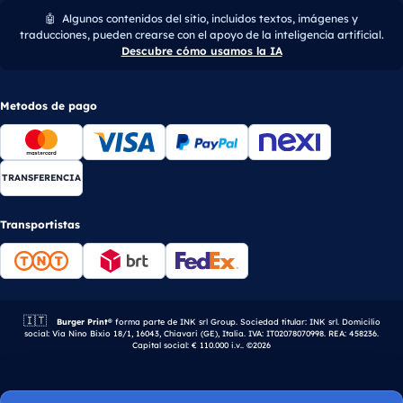
🤖
Algunos contenidos del sitio, incluidos textos, imágenes y
traducciones, pueden crearse con el apoyo de la inteligencia artificial.
Descubre cómo usamos la IA
Metodos de pago
TRANSFERENCIA
Transportistas
🇮🇹
Empresa italiana.
Burger Print®
forma parte de INK srl Group. Sociedad titular: INK srl. Domicilio
social: Via Nino Bixio 18/1, 16043, Chiavari (GE), Italia. IVA: IT02078070998. REA: 458236.
Capital social: € 110.000 i.v.. ©2026