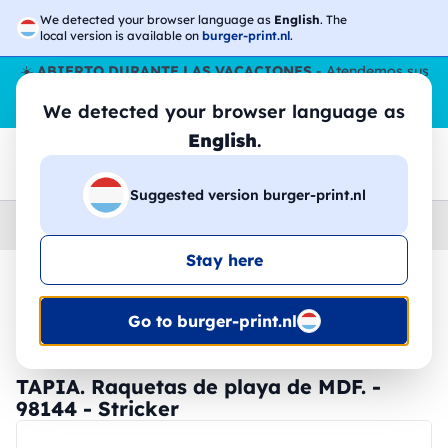
We detected your browser language as
English
. The
local version is available on
burger-print.nl
.
☀️
ABIERTO DURANTE LAS VACACIONES
- Atendemos sus
pedidos durante todo el verano, incluso en agosto.
Sin parar
We detected your browser language as
😎🌴
English
.
Suggested version burger-print.nl
Home
›
Accesorios
›
dispositivos-personalizados
Stay here
🔥 -30% de impresión DTF
Go to burger-print.nl
TAPIA. Raquetas de playa de MDF. -
98144 - Stricker