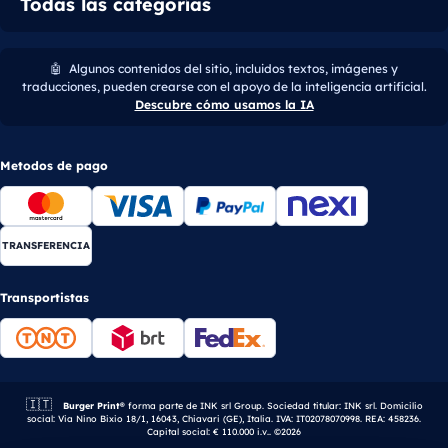
Todas las categorías
🤖
Algunos contenidos del sitio, incluidos textos, imágenes y
traducciones, pueden crearse con el apoyo de la inteligencia artificial.
Descubre cómo usamos la IA
Metodos de pago
TRANSFERENCIA
Transportistas
🇮🇹
Empresa italiana.
Burger Print®
forma parte de INK srl Group. Sociedad titular: INK srl. Domicilio
social: Via Nino Bixio 18/1, 16043, Chiavari (GE), Italia. IVA: IT02078070998. REA: 458236.
Capital social: € 110.000 i.v.. ©2026