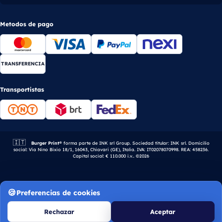
Metodos de pago
TRANSFERENCIA
Transportistas
🇮🇹
Empresa italiana.
Burger Print®
forma parte de INK srl Group. Sociedad titular: INK srl. Domicilio
social: Via Nino Bixio 18/1, 16043, Chiavari (GE), Italia. IVA: IT02078070998. REA: 458236.
Capital social: € 110.000 i.v.. ©2026
Preferencias de cookies
Rechazar
Aceptar