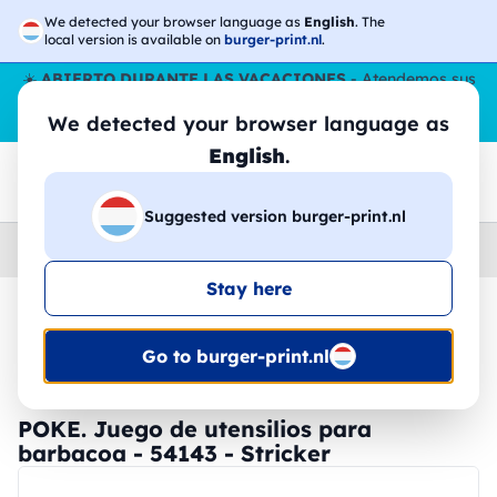
We detected your browser language as
English
. The
local version is available on
burger-print.nl
.
☀️
ABIERTO DURANTE LAS VACACIONES
- Atendemos sus
pedidos durante todo el verano, incluso en agosto.
Sin parar
We detected your browser language as
😎🌴
English
.
Suggested version burger-print.nl
Home
›
Accesorios
›
dispositivos-personalizados
Stay here
🔥 -30% de impresión DTF
Go to burger-print.nl
POKE. Juego de utensilios para
barbacoa - 54143 - Stricker