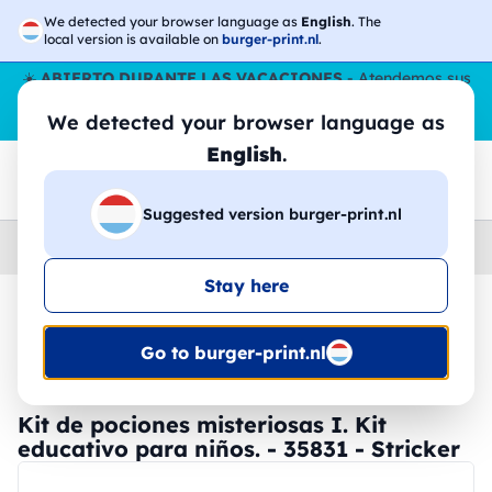
We detected your browser language as
English
. The
local version is available on
burger-print.nl
.
☀️
ABIERTO DURANTE LAS VACACIONES
- Atendemos sus
pedidos durante todo el verano, incluso en agosto.
Sin parar
We detected your browser language as
😎🌴
English
.
Suggested version burger-print.nl
Home
›
Accesorios
›
dispositivos-personalizados
Stay here
🔥 -30% de impresión DTF
Go to burger-print.nl
Kit de pociones misteriosas I. Kit
educativo para niños. - 35831 - Stricker