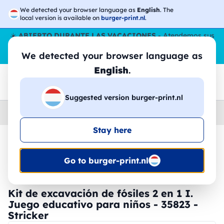
We detected your browser language as
English
. The
local version is available on
burger-print.nl
.
☀️
ABIERTO DURANTE LAS VACACIONES
- Atendemos sus
pedidos durante todo el verano, incluso en agosto.
Sin parar
We detected your browser language as
😎🌴
English
.
Suggested version burger-print.nl
Home
›
Accesorios
›
dispositivos-personalizados
Stay here
🔥 -30% de impresión DTF
Go to burger-print.nl
Kit de excavación de fósiles 2 en 1 I.
Juego educativo para niños - 35823 -
Stricker