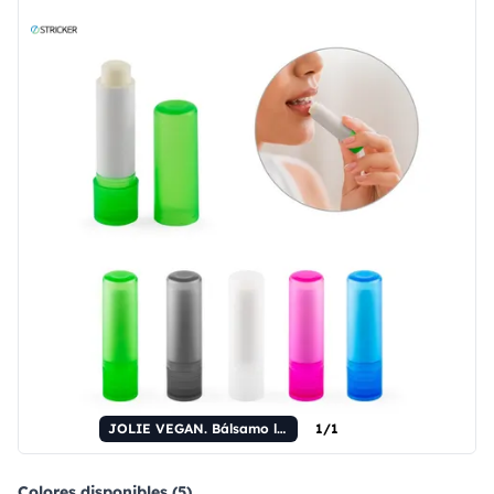
JOLIE VEGAN. Bálsamo labial vegano elaborado con ABS reciclado (rABS) y PP con sabor a vainilla.
1/1
Colores disponibles (5)