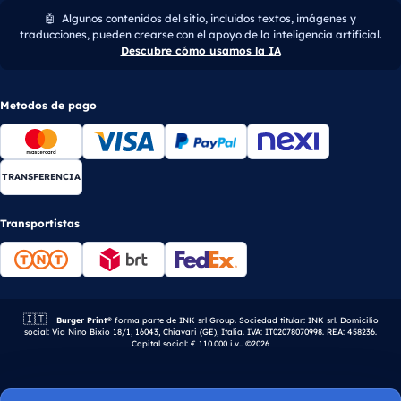
🤖
Algunos contenidos del sitio, incluidos textos, imágenes y
traducciones, pueden crearse con el apoyo de la inteligencia artificial.
Descubre cómo usamos la IA
Metodos de pago
TRANSFERENCIA
Transportistas
🇮🇹
Empresa italiana.
Burger Print®
forma parte de INK srl Group. Sociedad titular: INK srl. Domicilio
social: Via Nino Bixio 18/1, 16043, Chiavari (GE), Italia. IVA: IT02078070998. REA: 458236.
Capital social: € 110.000 i.v.. ©2026