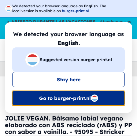
We detected your browser language as
English
. The
local version is available on
burger-print.nl
.
☀️
ABIERTO DURANTE LAS VACACIONES
- Atendemos sus
pedidos durante todo el verano, incluso en agosto.
Sin parar
We detected your browser language as
😎🌴
English
.
Suggested version burger-print.nl
Home
›
Accesorios
›
dispositivos-personalizados
Stay here
🔥 -30% de impresión DTF
Go to burger-print.nl
JOLIE VEGAN. Bálsamo labial vegano
elaborado con ABS reciclado (rABS) y PP
con sabor a vainilla. - 95095 - Stricker