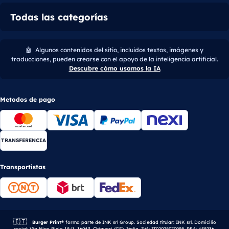
Todas las categorías
🤖
Algunos contenidos del sitio, incluidos textos, imágenes y
traducciones, pueden crearse con el apoyo de la inteligencia artificial.
Descubre cómo usamos la IA
Metodos de pago
TRANSFERENCIA
Transportistas
🇮🇹
Empresa italiana.
Burger Print®
forma parte de INK srl Group. Sociedad titular: INK srl. Domicilio
social: Via Nino Bixio 18/1, 16043, Chiavari (GE), Italia. IVA: IT02078070998. REA: 458236.