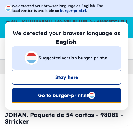
We detected your browser language as
English
. The
local version is available on
burger-print.nl
.
☀️
ABIERTO DURANTE LAS VACACIONES
- Atendemos sus
pedidos durante todo el verano, incluso en agosto.
Sin parar
We detected your browser language as
😎🌴
English
.
Suggested version burger-print.nl
Home
›
Accesorios
›
dispositivos-personalizados
Stay here
🔥 -30% de impresión DTF
Go to burger-print.nl
JOHAN. Paquete de 54 cartas - 98081 -
Stricker