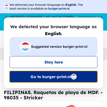
We detected your browser language as
English
. The
local version is available on
burger-print.nl
.
☀️
ABIERTO DURANTE LAS VACACIONES
- Atendemos sus
pedidos durante todo el verano, incluso en agosto.
Sin parar
We detected your browser language as
😎🌴
English
.
Suggested version burger-print.nl
Home
›
Accesorios
›
dispositivos-personalizados
Stay here
🔥 -30% de impresión DTF
Go to burger-print.nl
FILIPINAS. Raquetas de playa de MDF. -
98035 - Stricker