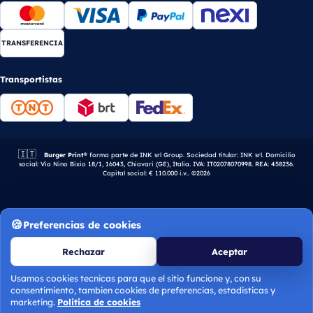
TRANSFERENCIA
Transportistas
🇮🇹
Empresa italiana.
Burger Print®
forma parte de INK srl Group. Sociedad titular: INK srl. Domicilio
social: Via Nino Bixio 18/1, 16043, Chiavari (GE), Italia. IVA: IT02078070998. REA: 458236.
Capital social: € 110.000 i.v.. ©2026
Preferencias de cookies
Rechazar
Aceptar
Usamos cookies tecnicas para que el sitio funcione y, con su
consentimiento, tambien cookies de preferencias, estadisticas y
Calcular presupuesto
marketing.
Politica de cookies