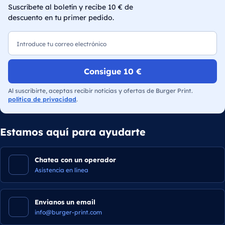
Suscríbete al boletín y recibe 10 € de
descuento en tu primer pedido.
Correo electrónico
Consigue 10 €
Al suscribirte, aceptas recibir noticias y ofertas de Burger Print.
política de privacidad
.
Estamos aquí para ayudarte
Chatea con un operador
Asistencia en línea
Envianos un email
info@burger-print.com