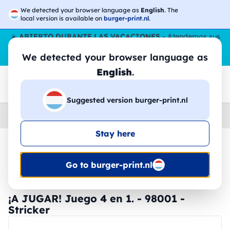
We detected your browser language as
English
. The
local version is available on
burger-print.nl
.
☀️
ABIERTO DURANTE LAS VACACIONES
- Atendemos sus
pedidos durante todo el verano, incluso en agosto.
Sin parar
We detected your browser language as
😎🌴
English
.
Suggested version burger-print.nl
Home
›
Accesorios
›
dispositivos-personalizados
Stay here
🔥 -30% de impresión DTF
Go to burger-print.nl
¡A JUGAR! Juego 4 en 1. - 98001 -
Stricker