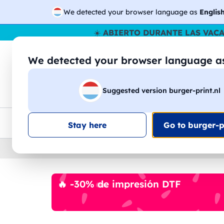
We detected your browser language as
Englis
☀️
ABIERTO DURANTE LAS VAC
We detected your browser language 
🔎
Buscar entr
Suggested version burger-print.nl
Camisetas
Sudaderas
Hombre
Mujer
Envio en toda la UE
Descuento por volumen
Ate
Stay here
Go to burger-pr
Home
›
Accesorios
›
comprador-personalizadas
🔥 -30% de impresión DTF