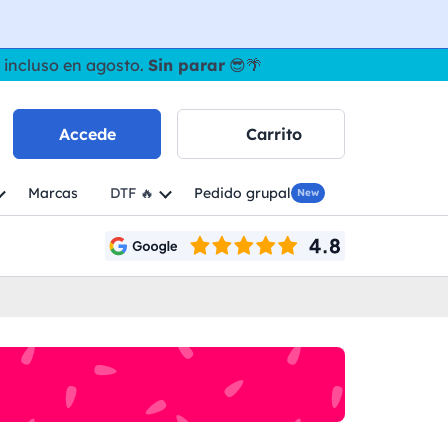
 incluso en agosto.
Sin parar
😎🌴
Accede
Carrito
Marcas
DTF 🔥
Pedido grupal
New