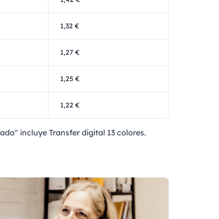
1,32 €
1,27 €
1,25 €
1,22 €
ado" incluye Transfer digital 13 colores.