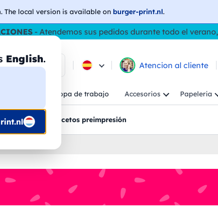
h
. The local version is available on
burger-print.nl
.
ACIONES
- Atendemos sus pedidos durante todo el verano,
as
English
.
e los productos
Atencion al cliente
Niño
Ropa de trabajo
Accesorios
Papeleria
ncion al cliente
Bocetos preimpresión
int.nl