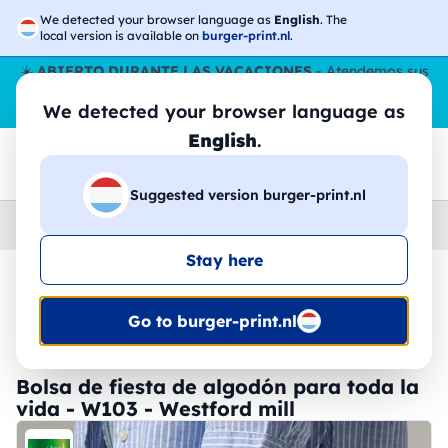
We detected your browser language as
English
. The
local version is available on
burger-print.nl
.
☀️
ABIERTO DURANTE LAS VACACIONES
- Atendemos sus
pedidos durante todo el verano, incluso en agosto.
Sin parar
We detected your browser language as
😎🌴
English
.
Suggested version burger-print.nl
Home
›
Accesorios
›
comprador-personalizadas
Stay here
🔥 -30% de impresión DTF
Go to burger-print.nl
Bolsa de fiesta de algodón para toda la
vida - W103 - Westford mill