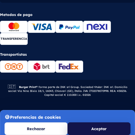
Metodos de pago
TRANSFERENCIA
Transportistas
🇮🇹
Empresa italiana.
Burger Print®
forma parte de INK srl Group. Sociedad titular: INK srl. Domicilio
social: Via Nino Bixio 18/1, 16043, Chiavari (GE), Italia. IVA: IT02078070998. REA: 458236.
Capital social: € 110.000 i.v.. ©2026
Preferencias de cookies
Rechazar
Aceptar