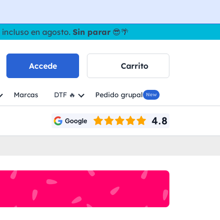
 incluso en agosto.
Sin parar
😎🌴
Accede
Carrito
Marcas
DTF 🔥
Pedido grupal
New