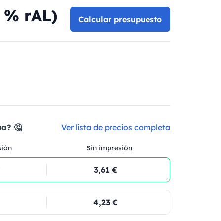
 % rAL)
Calcular presupuesto
ua? 🤔
Ver lista de precios completa
sión
Sin impresión
€
3,61 €
4,23 €