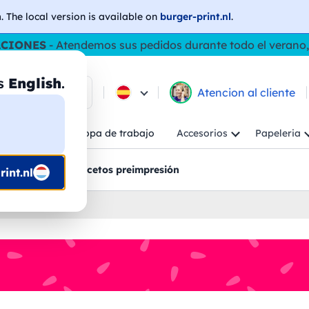
h
. The local version is available on
burger-print.nl
.
ACIONES
- Atendemos sus pedidos durante todo el verano,
as
English
.
e los productos
Atencion al cliente
Niño
Ropa de trabajo
Accesorios
Papeleria
ncion al cliente
Bocetos preimpresión
int.nl
izadas