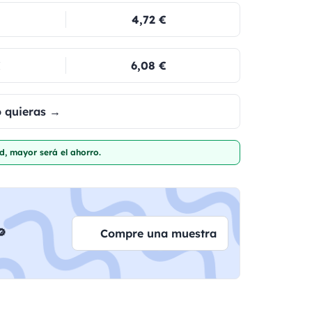
4,72 €
€
6,08 €
o quieras →
d, mayor será el ahorro.

Compre una muestra