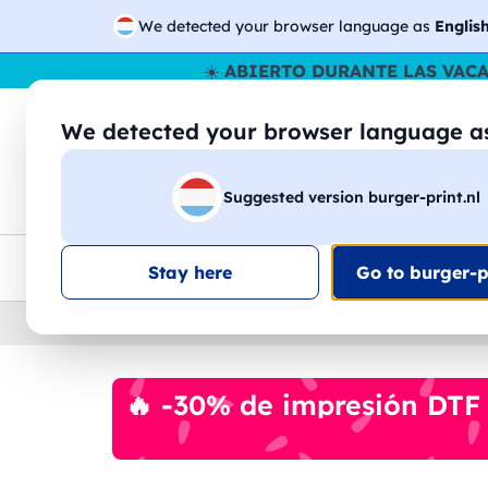
We detected your browser language as
Englis
☀️
ABIERTO DURANTE LAS VAC
We detected your browser language 
🔎
Buscar entr
Suggested version burger-print.nl
Camisetas
Sudaderas
Hombre
Mujer
Envio en toda la UE
Descuento por volumen
Ate
Stay here
Go to burger-pr
Home
›
Accesorios
›
botellas-de-agua-personal
🔥 -30% de impresión DTF