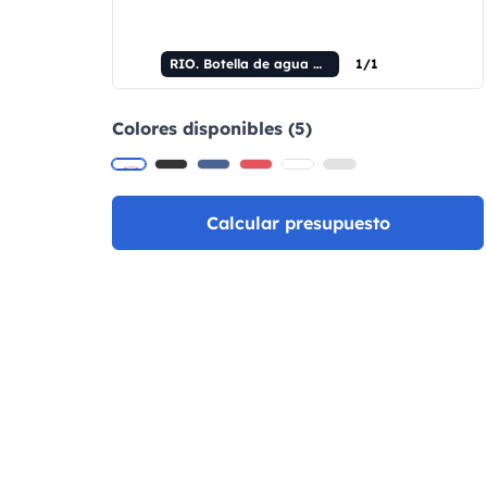
RIO. Botella de agua de aluminio reciclado (100 % rAL) con tapón de PP, 660 ml.
1/1
Colores disponibles (5)
Calcular presupuesto