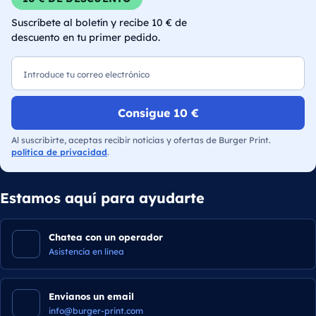
Suscríbete al boletín y recibe 10 € de
descuento en tu primer pedido.
Correo electrónico
Consigue 10 €
Al suscribirte, aceptas recibir noticias y ofertas de Burger Print.
política de privacidad
.
Estamos aquí para ayudarte
Chatea con un operador
Asistencia en línea
Envianos un email
info@burger-print.com