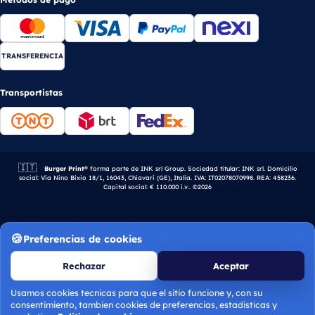
TRANSFERENCIA
Transportistas
🇮🇹
Empresa italiana.
Burger Print®
forma parte de INK srl Group. Sociedad titular: INK srl. Domicilio
social: Via Nino Bixio 18/1, 16043, Chiavari (GE), Italia. IVA: IT02078070998. REA: 458236.
Capital social: € 110.000 i.v.. ©2026
Preferencias de cookies
Rechazar
Aceptar
Usamos cookies tecnicas para que el sitio funcione y, con su
consentimiento, tambien cookies de preferencias, estadisticas y