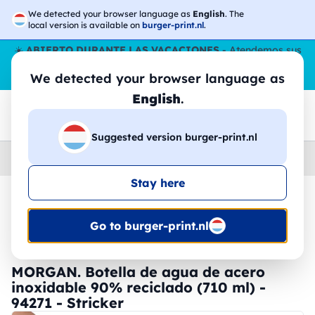
We detected your browser language as
English
. The
local version is available on
burger-print.nl
.
☀️
ABIERTO DURANTE LAS VACACIONES
- Atendemos sus
pedidos durante todo el verano, incluso en agosto.
Sin parar
We detected your browser language as
😎🌴
English
.
Suggested version burger-print.nl
Home
›
Accesorios
›
botellas-de-agua-personalizadas
Stay here
🔥 -30% de impresión DTF
Go to burger-print.nl
MORGAN. Botella de agua de acero
inoxidable 90% reciclado (710 ml) -
94271 - Stricker