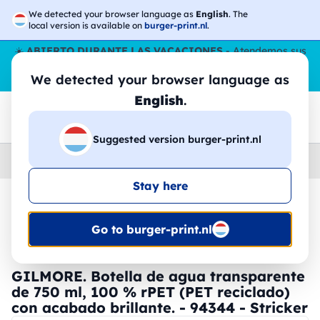
We detected your browser language as
English
. The
local version is available on
burger-print.nl
.
☀️
ABIERTO DURANTE LAS VACACIONES
- Atendemos sus
pedidos durante todo el verano, incluso en agosto.
Sin parar
We detected your browser language as
😎🌴
English
.
Suggested version burger-print.nl
Home
›
Accesorios
›
botellas-de-agua-personalizadas
Stay here
🔥 -30% de impresión DTF
Go to burger-print.nl
GILMORE. Botella de agua transparente
de 750 ml, 100 % rPET (PET reciclado)
con acabado brillante. - 94344 - Stricker