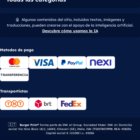
🤖
Algunos contenidos del sitio, incluidos textos, imágenes y
traducciones, pueden crearse con el apoyo de la inteligencia artificial.
Descubre cómo usamos la IA
Metodos de pago
TRANSFERENCIA
Transportistas
🇮🇹
Empresa italiana.
Burger Print®
forma parte de INK srl Group. Sociedad titular: INK srl. Domicilio
social: Via Nino Bixio 18/1, 16043, Chiavari (GE), Italia. IVA: IT02078070998. REA: 458236.
Capital social: € 110.000 i.v.. ©2026