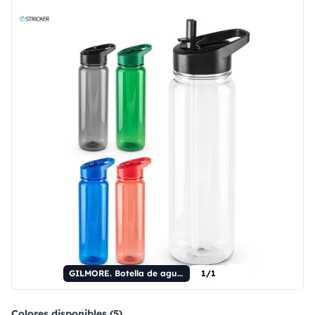
GILMORE. Botella de agua transparente de 750 ml, 100 % rPET (PET reciclado) con acabado brillante.
1/1
Colores disponibles (5)