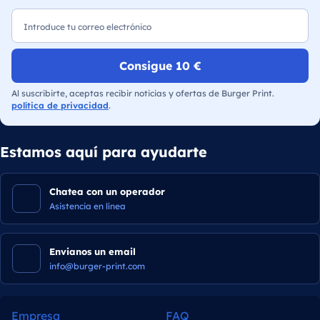
Correo electrónico
Consigue 10 €
Al suscribirte, aceptas recibir noticias y ofertas de Burger Print.
política de privacidad
.
Estamos aquí para ayudarte
Chatea con un operador
Asistencia en línea
Envianos un email
info@burger-print.com
Empresa
FAQ