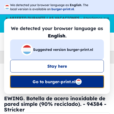
We detected your browser language as
English
. The
local version is available on
burger-print.nl
.
☀️
ABIERTO DURANTE LAS VACACIONES
- Atendemos sus
pedidos durante todo el verano, incluso en agosto.
Sin parar
We detected your browser language as
😎🌴
English
.
Suggested version burger-print.nl
Home
›
Accesorios
›
botellas-de-agua-personalizadas
Stay here
🔥 -30% de impresión DTF
Go to burger-print.nl
EWING. Botella de acero inoxidable de
pared simple (90% reciclado). - 94384 -
Stricker