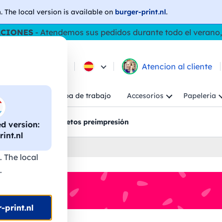
h
. The local version is available on
burger-print.nl
.
ACIONES
- Atendemos sus pedidos durante todo el verano,
e los productos
Atencion al cliente
Niño
Ropa de trabajo
Accesorios
Papeleria
ncion al cliente
Bocetos preimpresión
 version:
int.nl
izadas
. The local
.
-print.nl