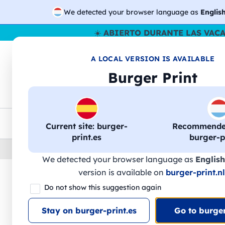
We detected your browser language as
Englis
☀️
ABIERTO DURANTE LAS VAC
A LOCAL VERSION IS AVAILABLE
🔎
Buscar entr
Burger Print
Camisetas
Sudaderas
Hombre
Mujer
Envio en toda la UE
Descuento por volumen
Ate
Current site: burger-
Recommended
print.es
burger-pr
Home
›
Accesorios
›
botellas-de-agua-personal
We detected your browser language as
English
version is available on
burger-print.nl
🔥 -30% de impresión DTF
Do not show this suggestion again
Stay on burger-print.es
Go to burger