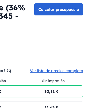
e (36%
Calcular presupuesto
345 -
ua? 🤔
Ver lista de precios completa
sión
Sin impresión
€
10,11 €
€
11,63 €