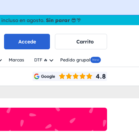
 incluso en agosto.
Sin parar
😎🌴
Accede
Carrito
Marcas
DTF 🔥
Pedido grupal
New