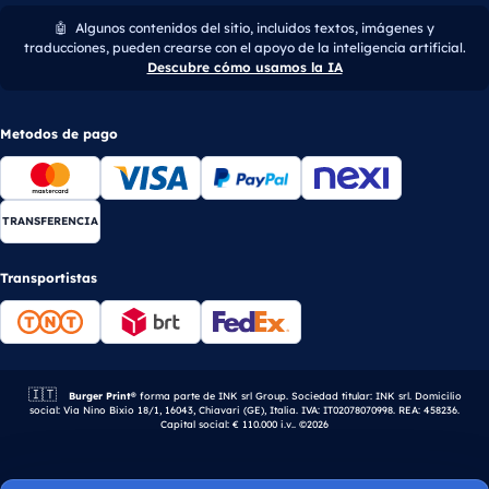
🤖
Algunos contenidos del sitio, incluidos textos, imágenes y
traducciones, pueden crearse con el apoyo de la inteligencia artificial.
Descubre cómo usamos la IA
Metodos de pago
TRANSFERENCIA
Transportistas
🇮🇹
Empresa italiana.
Burger Print®
forma parte de INK srl Group. Sociedad titular: INK srl. Domicilio
social: Via Nino Bixio 18/1, 16043, Chiavari (GE), Italia. IVA: IT02078070998. REA: 458236.
Capital social: € 110.000 i.v.. ©2026