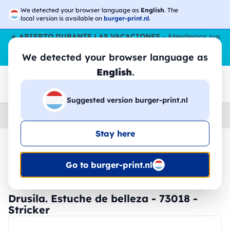
We detected your browser language as
English
. The
local version is available on
burger-print.nl
.
☀️
ABIERTO DURANTE LAS VACACIONES
- Atendemos sus
pedidos durante todo el verano, incluso en agosto.
Sin parar
We detected your browser language as
😎🌴
English
.
Suggested version burger-print.nl
Home
›
Accesorios
›
bolsas-personalizadas
Stay here
🔥 -30% de impresión DTF
Go to burger-print.nl
Drusila. Estuche de belleza - 73018 -
Stricker