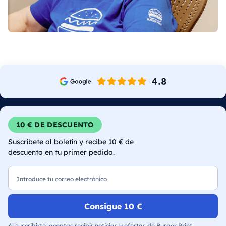
10 € DE DESCUENTO
Suscríbete al boletín y recibe 10 € de
descuento en tu primer pedido.
Correo electrónico
Consigue 10 €
Al suscribirte, aceptas recibir noticias y ofertas de Burger Print.