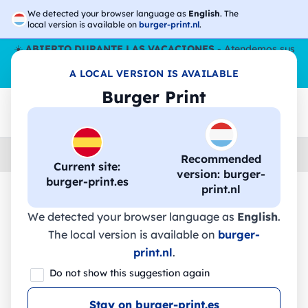
We detected your browser language as
English
. The
local version is available on
burger-print.nl
.
☀️
ABIERTO DURANTE LAS VACACIONES
- Atendemos sus
pedidos durante todo el verano, incluso en agosto.
Sin parar
A LOCAL VERSION IS AVAILABLE
😎🌴
Burger Print
Home
›
Accesorios
›
bolsas-personalizadas
Recommended
Current site:
version: burger-
burger-print.es
print.nl
🔥 -30% de impresión DTF
We detected your browser language as
English
.
The local version is available on
burger-
print.nl
.
COLEGA - 71100 - Sol's
Do not show this suggestion again
Stay on burger-print.es