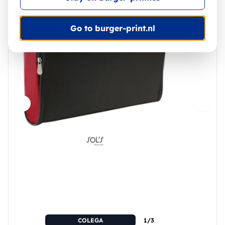
Go to burger-print.nl
COLEGA
1/3