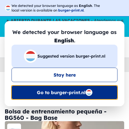
We detected your browser language as
English
. The
local version is available on
burger-print.nl
.
☀️
ABIERTO DURANTE LAS VACACIONES
- Atendemos sus
pedidos durante todo el verano, incluso en agosto.
Sin parar
We detected your browser language as
😎🌴
English
.
Suggested version burger-print.nl
Home
›
Accesorios
›
bolsas-personalizadas
Stay here
🔥 -30% de impresión DTF
Go to burger-print.nl
Bolsa de entrenamiento pequeña -
BG560 - Bag Base