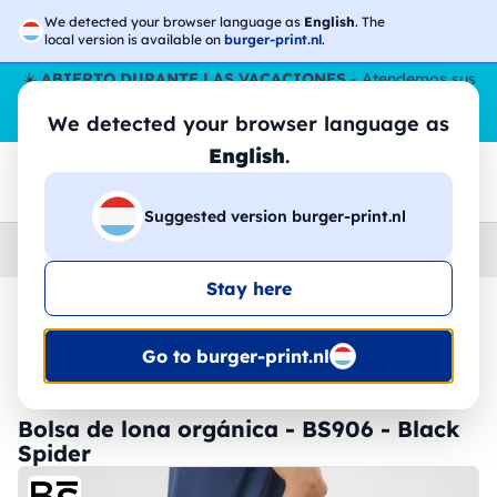
We detected your browser language as
English
. The
local version is available on
burger-print.nl
.
☀️
ABIERTO DURANTE LAS VACACIONES
- Atendemos sus
pedidos durante todo el verano, incluso en agosto.
Sin parar
We detected your browser language as
😎🌴
English
.
Suggested version burger-print.nl
Home
›
Accesorios
›
bolsas-personalizadas
Stay here
🔥 -30% de impresión DTF
Go to burger-print.nl
Bolsa de lona orgánica - BS906 - Black
Spider