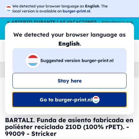
We detected your browser language as
English
. The
local version is available on
burger-print.nl
.
☀️
ABIERTO DURANTE LAS VACACIONES
- Atendemos sus
pedidos durante todo el verano, incluso en agosto.
Sin parar
We detected your browser language as
😎🌴
English
.
Suggested version burger-print.nl
Home
›
Accesorios
›
bolsas-personalizadas
Stay here
🔥 -30% de impresión DTF
Go to burger-print.nl
BARTALI. Funda de asiento fabricada en
poliéster reciclado 210D (100% rPET). -
99009 - Stricker