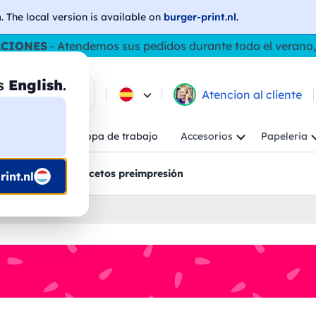
h
. The local version is available on
burger-print.nl
.
ACIONES
- Atendemos sus pedidos durante todo el verano,
as
English
.
e los productos
Atencion al cliente
Niño
Ropa de trabajo
Accesorios
Papeleria
ncion al cliente
Bocetos preimpresión
int.nl
onalizados