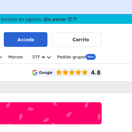
 incluso en agosto.
Sin parar
😎🌴
Accede
Carrito
Marcas
DTF 🔥
Pedido grupal
New