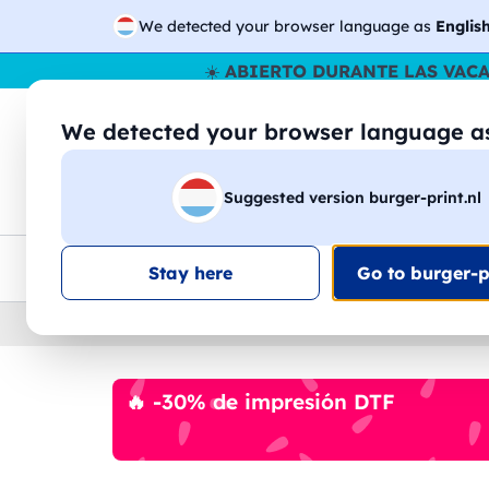
We detected your browser language as
Englis
☀️
ABIERTO DURANTE LAS VAC
We detected your browser language 
🔎
Buscar entr
Suggested version burger-print.nl
Camisetas
Sudaderas
Hombre
Mujer
Envio en toda la UE
Descuento por volumen
Ate
Stay here
Go to burger-pr
Home
›
Accesorios
›
accesorios-para-vino-pers
🔥 -30% de impresión DTF