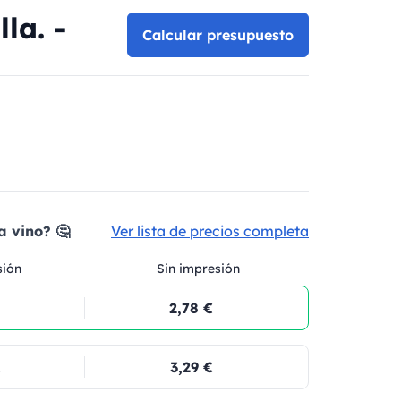
la. -
Calcular presupuesto
a vino? 🤔
Ver lista de precios completa
sión
Sin impresión
2,78 €
€
3,29 €