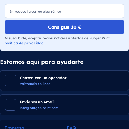
Correo electrónico
Consigue 10 €
Al suscribirte, aceptas recibir noticias y ofertas de Burger Print.
política de privacidad
.
Estamos aquí para ayudarte
Chatea con un operador
Asistencia en línea
Envianos un email
info@burger-print.com
Empresa
FAQ