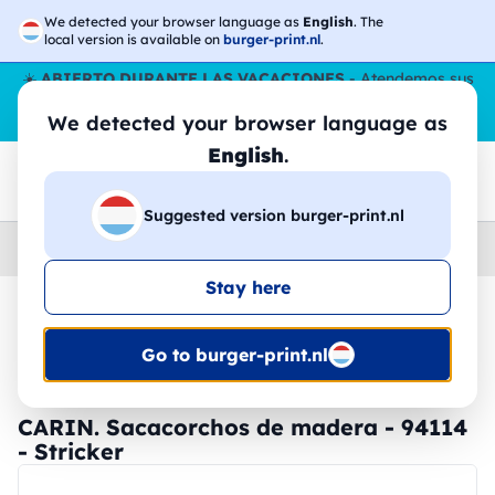
We detected your browser language as
English
. The
local version is available on
burger-print.nl
.
☀️
ABIERTO DURANTE LAS VACACIONES
- Atendemos sus
pedidos durante todo el verano, incluso en agosto.
Sin parar
We detected your browser language as
😎🌴
English
.
Suggested version burger-print.nl
Home
›
Accesorios
›
accesorios-para-vino-personalizados
Stay here
🔥 -30% de impresión DTF
Go to burger-print.nl
CARIN. Sacacorchos de madera - 94114
- Stricker