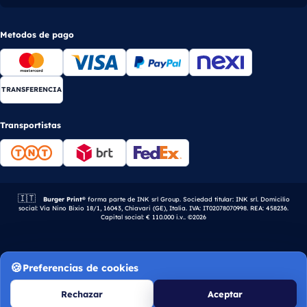
Metodos de pago
TRANSFERENCIA
Transportistas
🇮🇹
Empresa italiana.
Burger Print®
forma parte de INK srl Group. Sociedad titular: INK srl. Domicilio
social: Via Nino Bixio 18/1, 16043, Chiavari (GE), Italia. IVA: IT02078070998. REA: 458236.
Capital social: € 110.000 i.v.. ©2026
Preferencias de cookies
Rechazar
Aceptar