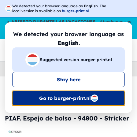
We detected your browser language as
English
. The
local version is available on
burger-print.nl
.
☀️
ABIERTO DURANTE LAS VACACIONES
- Atendemos sus
pedidos durante todo el verano, incluso en agosto.
Sin parar
We detected your browser language as
😎🌴
English
.
Suggested version burger-print.nl
Home
›
Accesorios
›
accesorios-de-viaje-personalizados
Stay here
🔥 -30% de impresión DTF
Go to burger-print.nl
PIAF. Espejo de bolso - 94800 - Stricker