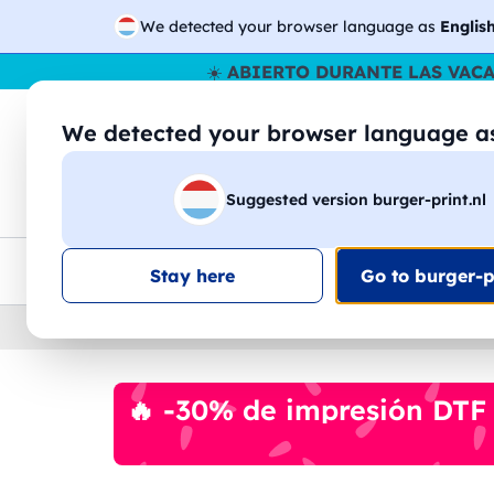
We detected your browser language as
Englis
☀️
ABIERTO DURANTE LAS VAC
We detected your browser language 
🔎
Buscar entr
Suggested version burger-print.nl
Camisetas
Sudaderas
Hombre
Mujer
Envio en toda la UE
Descuento por volumen
Ate
Stay here
Go to burger-pr
Home
›
Accesorios
›
accesorios-de-viaje-perso
🔥 -30% de impresión DTF