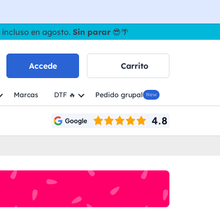
 incluso en agosto.
Sin parar
😎🌴
Accede
Carrito
Marcas
DTF 🔥
Pedido grupal
New