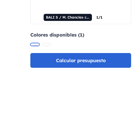
BALI S / M. Chanclas con suelas de sublimación totalmente personalizables.
1/1
Colores disponibles (1)
Calcular presupuesto