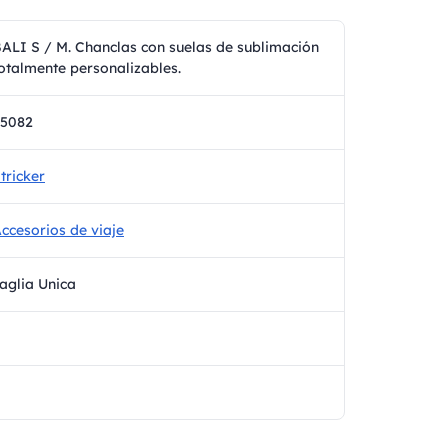
ALI S / M. Chanclas con suelas de sublimación
otalmente personalizables.
95082
tricker
ccesorios de viaje
aglia Unica