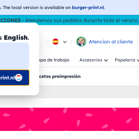
h
. The local version is available on
burger-print.nl
.
ACIONES
- Atendemos sus pedidos durante todo el verano,
as
English
.
e los productos
Atencion al cliente
Niño
Ropa de trabajo
Accesorios
Papeleria
ncion al cliente
Bocetos preimpresión
int.nl
nalizados