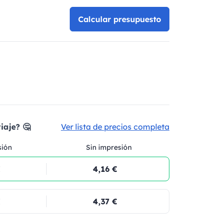
Calcular presupuesto
iaje? 🤔
Ver lista de precios completa
sión
Sin impresión
€
4,16 €
€
4,37 €