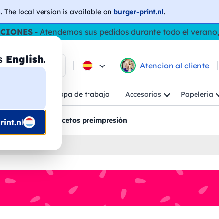
h
. The local version is available on
burger-print.nl
.
ACIONES
- Atendemos sus pedidos durante todo el verano,
as
English
.
e los productos
Atencion al cliente
Niño
Ropa de trabajo
Accesorios
Papeleria
ncion al cliente
Bocetos preimpresión
int.nl