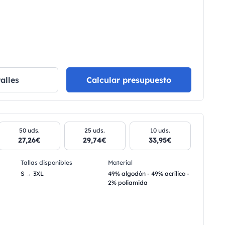
alles
Calcular presupuesto
50 uds.
25 uds.
10 uds.
27,26€
29,74€
33,95€
Tallas disponibles
Material
S → 3XL
49% algodón - 49% acrílico -
2% poliamida