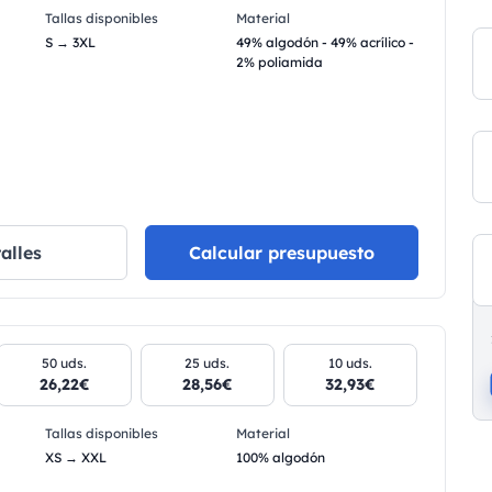
Tallas disponibles
Material
S → 3XL
49% algodón - 49% acrílico -
2% poliamida
alles
Calcular presupuesto
50 uds.
25 uds.
10 uds.
26,22€
28,56€
32,93€
Tallas disponibles
Material
XS → XXL
100% algodón