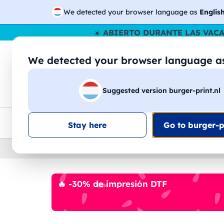
We detected your browser language as
Englis
☀️
ABIERTO DURANTE LAS VAC
We detected your browser language 
🔎
Buscar entr
Suggested version burger-print.nl
Camisetas
Sudaderas
Hombre
Mujer
Envio en toda la UE
Descuento por volumen
Ate
Stay here
Go to burger-pr
Home
›
Suéteres
›
hombre
🔥 -30% de impresión DTF