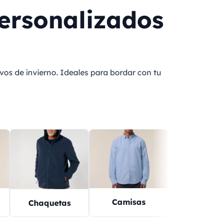
ersonalizados
os de invierno. Ideales para bordar con tu
Camisas
Forros po
Chaquetas