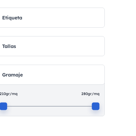
Etiqueta
Tallas
Gramaje
210gr/mq
280gr/mq