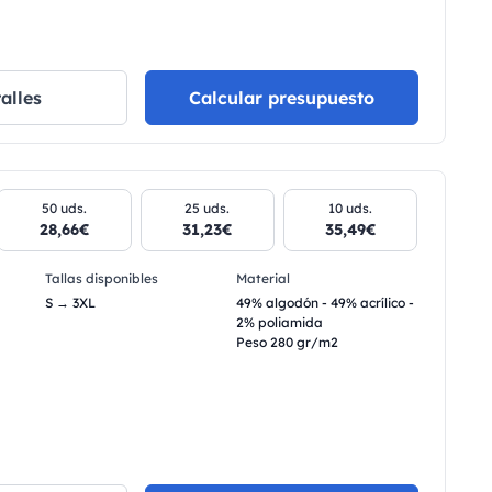
alles
Calcular presupuesto
50 uds.
25 uds.
10 uds.
28,66€
31,23€
35,49€
Tallas disponibles
Material
S → 3XL
49% algodón - 49% acrílico -
2% poliamida
Peso 280 gr/m2