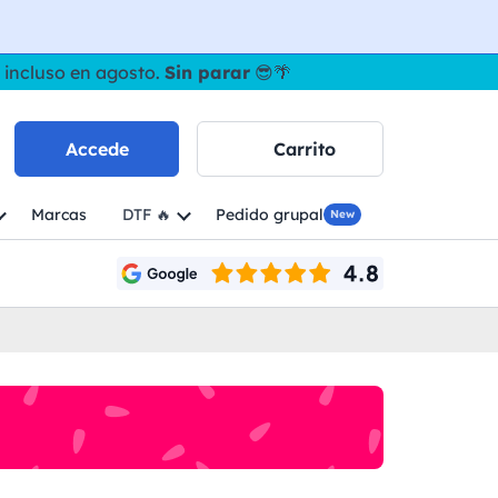
 incluso en agosto.
Sin parar
😎🌴
Accede
Carrito
Marcas
DTF 🔥
Pedido grupal
New