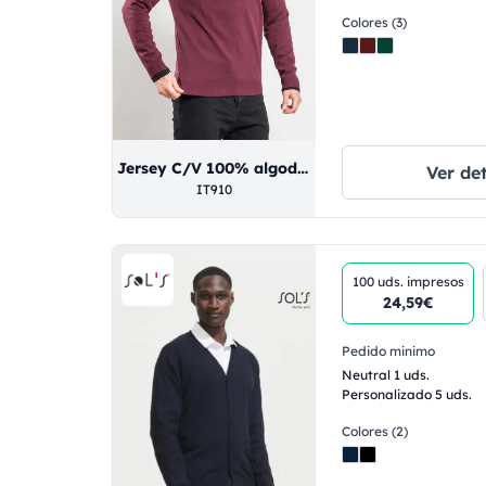
Colores (3)
Jersey C/V 100% algodón regenerado Burdeos XS
Ver det
IT910
100 uds.
impresos
24,59€
Pedido minimo
Neutral 1 uds.
Personalizado 5 uds.
Colores (2)