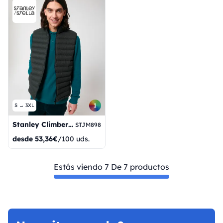
1
S → 3XL
Stanley Climber con textura similar a la lana
STJM898
desde
53,36€
/100 uds.
Estás viendo 7 De 7 productos