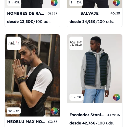
4
3
S → 4XL
S → 3XL
HOMBRES DE RAZA BW
SALVAJE
02887
43630
desde
13,30€
/100 uds.
desde
14,93€
/100 uds.
13
S → 3XL
3
40 → 64
Escalador Stanley
STJM836
NEOBLU MAX HOMBRE
03166
desde
42,76€
/100 uds.