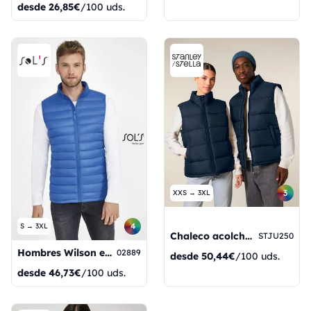
desde
26,85€
/100 uds.
3
XXS → 3XL
4
S → 3XL
Chaleco acolchado
STJU250
Hombres Wilson en blanco y negro
02889
desde
50,44€
/100 uds.
desde
46,73€
/100 uds.