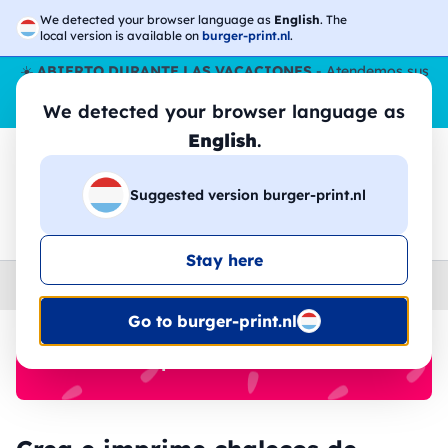
We detected your browser language as
English
. The
local version is available on
burger-print.nl
.
☀️
ABIERTO DURANTE LAS VACACIONES
- Atendemos sus
pedidos durante todo el verano, incluso en agosto.
Sin parar
We detected your browser language as
😎🌴
English
.
Suggested version burger-print.nl
🔎
Buscar entre los productos
Stay here
Home
›
Chaleco
›
hombre
Go to burger-print.nl
🔥 -30% de impresión DTF