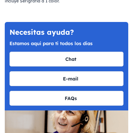
incluye Serigrafía a 1 color.
Necesitas ayuda?
Estamos aqui para ti todos los dias
Chat
E-mail
FAQs