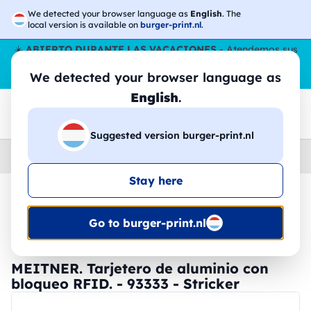
We detected your browser language as
English
. The
local version is available on
burger-print.nl
.
☀️
ABIERTO DURANTE LAS VACACIONES
- Atendemos sus
pedidos durante todo el verano, incluso en agosto.
Sin parar
We detected your browser language as
😎🌴
English
.
Suggested version burger-print.nl
Home
›
Papeleria
›
carteras-y-tarjeteros-personalizados
Stay here
🔥 -30% de impresión DTF
Go to burger-print.nl
MEITNER. Tarjetero de aluminio con
bloqueo RFID. - 93333 - Stricker