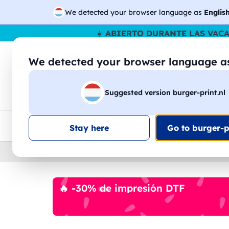
We detected your browser language as
Englis
☀️
ABIERTO DURANTE LAS VAC
We detected your browser language 
🔎
Buscar entr
Suggested version burger-print.nl
Camisetas
Sudaderas
Hombre
Mujer
Envio en toda la UE
Descuento por volumen
Ate
Stay here
Go to burger-pr
Home
›
Accesorios
›
gorras-personalizados
🔥 -30% de impresión DTF