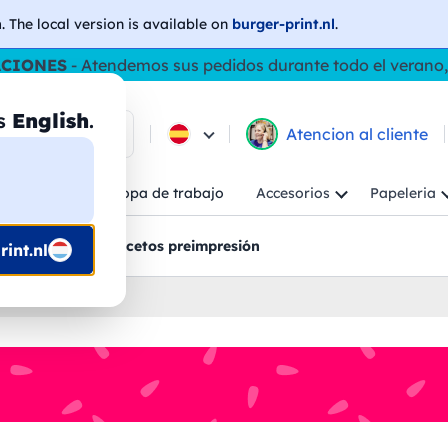
h
. The local version is available on
burger-print.nl
.
ACIONES
- Atendemos sus pedidos durante todo el verano,
as
English
.
e los productos
Atencion al cliente
Niño
Ropa de trabajo
Accesorios
Papeleria
ncion al cliente
Bocetos preimpresión
int.nl