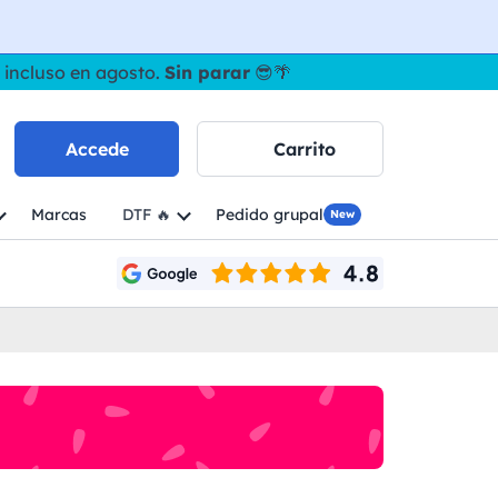
 incluso en agosto.
Sin parar
😎🌴
Accede
Carrito
Marcas
DTF 🔥
Pedido grupal
New