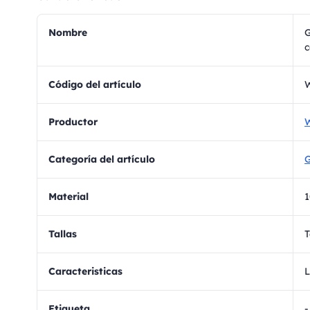
Nombre
G
c
Código del artículo
Productor
W
Categoría del artículo
G
Material
Tallas
T
Caracteristicas
L
Etiqueta
-