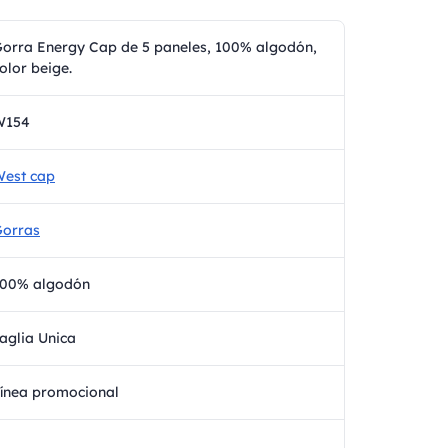
orra Energy Cap de 5 paneles, 100% algodón,
olor beige.
W154
est cap
orras
100% algodón
aglia Unica
ínea promocional